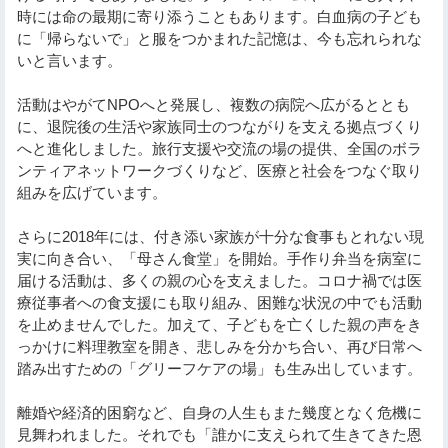
時には命の最期に寄り添うこともあります。白血病の子ども
に「帰らないで」と服をつかまれた記憶は、今も忘れられな
いと言います。
活動はやがてNPOへと発展し、複数の病院へ広がるととも
に、退院後の生活や家族同士のつながりを支える拠点づくり
へと進化しました。旅行支援や交流の場の提供、全国のボラ
ンティアネットワークづくりなど、医療と社会をつなぐ取り
組みを広げています。
さらに2018年には、付き添い家族が十分な食事もとれない現
実に向き合い、「母さん食堂」を開始。手作り弁当を病室に
届ける活動は、多くの親の心を支えました。コロナ禍では医
療従事者への食支援にも取り組み、困難な状況の中でも活動
を止めませんでした。加えて、子どもを亡くした親の声をき
っかけに料理教室を開き、悲しみを分かち合い、再び日常へ
踏み出すための「グリーフケアの場」も生み出しています。
離婚や経済的困窮など、自身の人生もまた幾度となく危機に
見舞われました。それでも「誰かに支えられて生きてきた恩