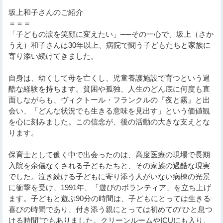
坂上和子さんのご紹介
＝＝＝
「子どもの涙を笑顔に変えたい」──その一心で、坂上（さか
うえ）和子さんは30年以上、病院で闘う子どもたちと家族に
寄り添い続けてきました。
自身は、幼くして母を亡くし、児童養護施設で育つという過
酷な経験を持ちます。貧困や孤独、人生のどん底に何度も直
面しながらも、ヴィクトール・フランクルの『夜と霧』と出
会い、「どんな状況でも生きる意味を見出す」という価値観
を心に刻みました。この信念が、後の活動の大きな支えとな
ります。
保育士として働く中で出会ったのは、高度医療の現場で長期
入院を余儀なくされる子どもたちと、その家族の過酷な現実
でした。泣き続ける子どもに寄り添う人がいない病棟の光景
に衝撃を受け、1991年、「遊びのボランティア」を立ち上げ
ます。子どもと遊ぶ90分の時間は、子どもにとっては生きる
喜びの時間であり、付き添う親にとっては初めての“ひと息つ
ける時間”でもありました。クリーンルームやICUにも入り、