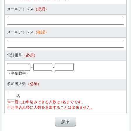
し、その画像を当社およびDNPグループ（DNPグループ会社一
メールアドレス
（必須）
覧は
こちら
。以下、DNPグループ）の広報媒体（ウェブサイ
ト、広報誌、カタログ、パンフレット等）に掲載し、一般公開
および一般に配布します。
上記以外の第三者提供の必要が生じた場合は、お客さまにご連
メールアドレス
（確認）
絡し、お客さまのご同意をいただいてから提供いたします。
■個人情報の委託
当社およびDNPグループは、お客さまからいただいた個人情報
電話番号
（必須）
のお取扱いの全部、または一部を委託することがあります。委
託業務の内容は次のとおりです。
Webサーバの運用・保守
-
-
お客さまからのご質問、お問い合わせへの対応
（半角数字）
■個人情報の保有期間
参加者人数
（必須）
当社およびDNPグループは、お客さまからいただいた個人情報
を以下の期間保有し、その後削除・廃棄いたします。
名
当ウェブサイトよりお申込みの上、当施設へご来場いただい
※一度にお申込みできる人数は1名までです。
たお客さまを撮影した画像：無期限で保存します。（ウェブ
※お申込み後に人数を追加することは出来ません。
サイト等、媒体掲載期間終了まで。）
当ウェブサイトよりお申込みの上、当施設へご来場いただい
たお客さまを撮影した画像の掲載広報媒体：無期限で保存し
ます。（社誌などのアーカイブとして）