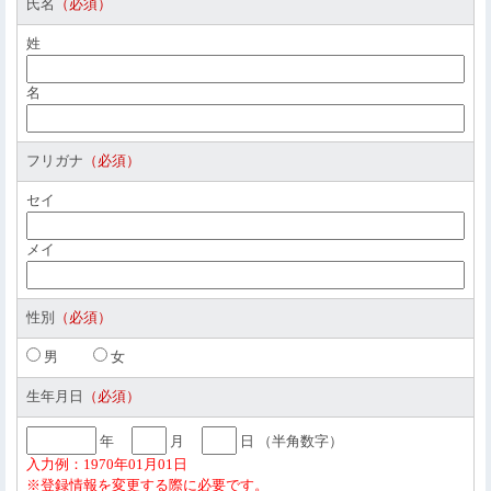
館ができなくなることがあります。
氏名
（必須）
■個人情報の共同利用
姓
当社は当ウェブサイト、当施設へのお問い合わせおよび当施設
のイベントやワークショップ等においていただくすべての個人
名
情報の項目を以下の目的の達成に必要な範囲においてDNPグル
ープ（DNPグループ会社一覧は
こちら
。以下、DNPグループ）
と共同利用いたします。
フリガナ
（必須）
お客さまからのご質問、お問い合わせへの対応
当施設のイベントやワークショップ等にご参加されるお客さ
セイ
まのお申込み受付および出欠席確認
当施設および当施設にて行われたイベントやワークショップ
メイ
等の広報の目的で、当ウェブサイトよりお申込みの上、当施
設へご来場いただいたお客さまを撮影し、その画像を当社お
よびDNPグループ（DNPグループ会社一覧は
こちら
。以下、
DNPグループ）の広報媒体（ウェブサイト、広報誌、カタロ
性別
（必須）
グ、パンフレット等）に掲載し、一般公開および一般に配布
男
女
するため。
共同利用個人情報管理責任者：大日本印刷株式会社
生年月日
（必須）
■個人情報の第三者への提供
年
月
日
（半角数字）
当社およびDNPグループは、当施設および当施設にて行われた
入力例：1970年01月01日
イベントやワークショップ等の広報の目的で、当ウェブサイト
※登録情報を変更する際に必要です。
よりお申込みの上、当施設へご来場いただいたお客さまを撮影