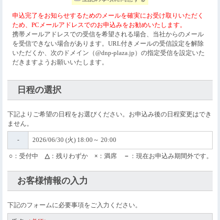
当ウェブサイト、当施設へのお問い合わせおよび当施設のイ
ベントやワークショップ等においていただく個人情報
申込完了をお知らせするためのメールを確実にお受け取りいただく
お客さまからのご質問、お問い合わせへの対応
ため、PCメールアドレスでのお申込みをお勧めいたします。
当施設のイベントやワークショップ等にご参加されるお
携帯メールアドレスでの受信を希望される場合、当社からのメール
客さまのお申込み受付および出欠席確認
を受信できない場合があります。URL付きメールの受信設定を解除
当施設および当施設にて行われたイベントやワークショ
いただくか、次のドメイン（@dnp-plaza.jp）の指定受信を設定いた
ップ等の広報の目的で、当ウェブサイトよりお申込みの
だきますようお願いいたします。
上、当施設へご来場いただいたお客さまを撮影し、その
画像を当社およびDNPグループ（DNPグループ会社一覧
日程の選択
は
こちら
。以下、DNPグループ）の広報媒体（ウェブサ
イト、広報誌、カタログ、パンフレット等）に掲載し、
一般公開および一般に配布するため。
下記よりご希望の日程をお選びください。お申込み後の日程変更はでき
※すべてのお客さまが掲載されるものではありません。
ません。
当施設の天井カメラから撮影するお客さまの画像
撮影画像分析による展示の企画や表示物の設置等、当施
-
2026/06/30 (火) 18:00～ 20:00
設の利便性向上
撮影画像分析による当社製品（来館者行動分析システ
○
：受付中
△
：残りわずか
×
：満席
－
：現在お申込み期間外です。
ム）の研究開発
上記以外の目的で利用する場合は、お客さまにご連絡し、お客
お客様情報の入力
さまのご同意をいただいてから利用いたします。 ご質問、お問
い合わせ、お申込み、およびご来館等の際、必須項目は正しく
記入・入力ください。不備がありますと、当社からの回答、お
下記のフォームに必要事項をご入力ください。
客さまのイベントやワークショップ等へのご参加、およびご入