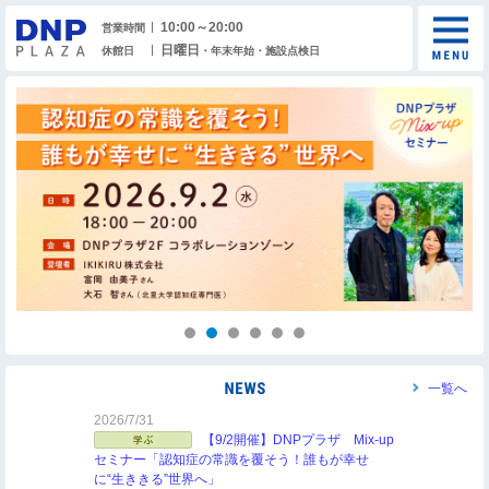
10:00～20:00
営業時間
日曜日
休館日
・年末年始・施設点検日
一覧へ
2026/7/31
【9/2開催】DNPプラザ Mix-up
セミナー「認知症の常識を覆そう！誰もが幸せ
に“生ききる”世界へ」