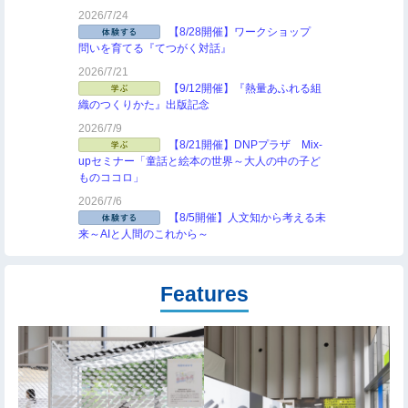
2026/7/24
【8/28開催】ワークショップ
問いを育てる『てつがく対話』
2026/7/21
【9/12開催】『熱量あふれる組
織のつくりかた』出版記念
2026/7/9
【8/21開催】DNPプラザ Mix-
upセミナー「童話と絵本の世界～大人の中の子ど
ものココロ」
2026/7/6
【8/5開催】人文知から考える未
来～AIと人間のこれから～
Features