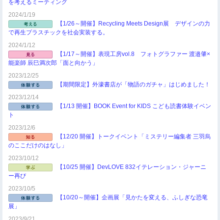
を考えるミーティング
2024/1/19
【1/26～開催】Recycling Meets Design展 デザインの力
で再生プラスチックを社会実装する。
2024/1/12
【1/17～開催】表現工房vol.8 フォトグラファー 渡邉肇×
能楽師 辰巳満次郎「面と向かう」
2023/12/25
【期間限定】外濠書店が「物語のガチャ」はじめました！
2023/12/14
【1/13 開催】BOOK Event for KIDS こども読書体験イベン
ト
2023/12/6
【12/20 開催】トークイベント「ミステリー編集者 三羽烏
のここだけのはなし」
2023/10/12
【10/25 開催】DevLOVE 832イテレーション・ジャーニ
ー再び
2023/10/5
【10/20～開催】企画展「見かたを変える、ふしぎな恐竜
展」
2023/9/21