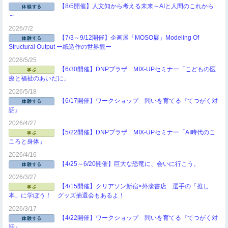
【8/5開催】人文知から考える未来～AIと人間のこれから
～
2026/7/2
【7/3～9/12開催】企画展「MOSO展」Modeling Of
Structural Output ー紙造作の世界観ー
2026/5/25
【6/30開催】DNPプラザ MIX-UPセミナー「こどもの医
療と福祉のあいだに」
2026/5/18
【6/17開催】ワークショップ 問いを育てる『てつがく対
話』
2026/4/27
【5/22開催】DNPプラザ MIX-UPセミナー「AI時代のこ
ころと身体」
2026/4/16
【4/25～6/20開催】巨大な恐竜に、会いに行こう。
2026/3/27
【4/15開催】クリアソン新宿×外濠書店 選手の「推し
本」に学ぼう！ グッズ抽選会もあるよ！
2026/3/17
【4/22開催】ワークショップ 問いを育てる『てつがく対
話』