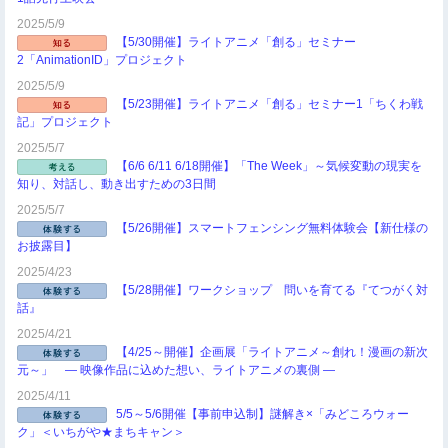
2025/5/9
【5/30開催】ライトアニメ「創る」セミナー
2「AnimationID」プロジェクト
2025/5/9
【5/23開催】ライトアニメ「創る」セミナー1「ちくわ戦
記」プロジェクト
2025/5/7
【6/6 6/11 6/18開催】「The Week」～気候変動の現実を
知り、対話し、動き出すための3日間
2025/5/7
【5/26開催】スマートフェンシング無料体験会【新仕様の
お披露目】
2025/4/23
【5/28開催】ワークショップ 問いを育てる『てつがく対
話』
2025/4/21
【4/25～開催】企画展「ライトアニメ～創れ！漫画の新次
元～」 ― 映像作品に込めた想い、ライトアニメの裏側 ―
2025/4/11
5/5～5/6開催【事前申込制】謎解き×「みどころウォー
ク」＜いちがや★まちキャン＞