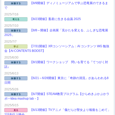
【8/9開催】ディノミュージアムで学ぶ恐竜展のできるま
で
2025/7/16
【8/23開催】畜産に生きる会議 2025
2025/7/10
【8/8～開催】企画展「見かたを変える、ふしぎな恐竜展
2025」
2025/7/7
【7/31開催】XRコンソーシアム：AI コンテンツ WG 勉強
会【AI CONTENTS BOOST】
2025/6/30
【8/1開催】ワークショップ 問いを育てる『てつがく対
話』
2025/6/13
【6/21～6/28開催】東京に「奇跡の清流」があらわれる8
日間
2025/5/26
【6/7開催】STEAM教育プログラム【ひらめきぷかぷかラ
ボ―Idea mashup lab－】
2025/5/15
【6/13開催】TVアニメ「傷だらけ聖女より報復をこめて」
1話先行上映会