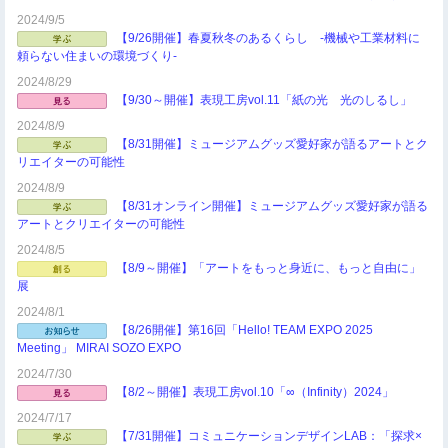
2024/9/5
【9/26開催】春夏秋冬のあるくらし ‐機械や工業材料に
頼らない住まいの環境づくり‐
2024/8/29
【9/30～開催】表現工房vol.11「紙の光 光のしるし」
2024/8/9
【8/31開催】ミュージアムグッズ愛好家が語るアートとク
リエイターの可能性
2024/8/9
【8/31オンライン開催】ミュージアムグッズ愛好家が語る
アートとクリエイターの可能性
2024/8/5
【8/9～開催】「アートをもっと身近に、もっと自由に」
展
2024/8/1
【8/26開催】第16回「Hello! TEAM EXPO 2025
Meeting」 MIRAI SOZO EXPO
2024/7/30
【8/2～開催】表現工房vol.10「∞（Infinity）2024」
2024/7/17
【7/31開催】コミュニケーションデザインLAB：「探求×