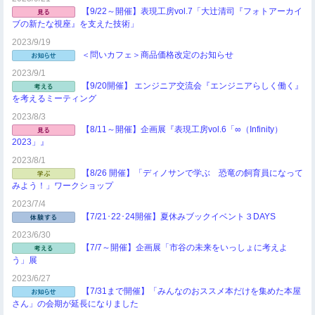
【9/22～開催】表現工房vol.7「大辻清司『フォトアーカイ
ブの新たな視座』を支えた技術」
2023/9/19
＜問いカフェ＞商品価格改定のお知らせ
2023/9/1
【9/20開催】 エンジニア交流会『エンジニアらしく働く』
を考えるミーティング
2023/8/3
【8/11～開催】企画展『表現工房vol.6「∞（Infinity）
2023」』
2023/8/1
【8/26 開催】「ディノサンで学ぶ 恐竜の飼育員になって
みよう！」ワークショップ
2023/7/4
【7/21･22･24開催】夏休みブックイベント３DAYS
2023/6/30
【7/7～開催】企画展「市谷の未来をいっしょに考えよ
う」展
2023/6/27
【7/31まで開催】「みんなのおススメ本だけを集めた本屋
さん」の会期が延長になりました