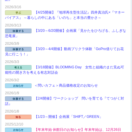
2026/3/16
【4/25開催】『地球再生型生活記』四井真治氏×『マネー
バイアス』 ～暮らしの中にある「いのち」と本当の豊かさ～
2026/3/13
【3/20～6/20開催】企画展「見かたをひろげる、ふしぎな
恐竜展」
2026/3/9
【3/20～4/4開催】動画プリクラ体験「GoPro借りてお花
見に行こう！」
2026/3/3
【3/18開催】BLOOMING Day 女性と組織のまだ見ぬ可
能性の開き方を考える有志対話会
2026/3/2
＜問いカフェ＞商品価格改定のお知らせ
2026/1/9
【2/4開催】ワークショップ 問いを育てる『てつがく対
話』
2026/1/8
【1/23～開催】企画展「SHIFT／GREEN」
2025/12/10
【年末年始 休館日のお知らせ】年末年始は、12月26日