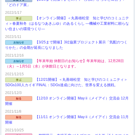
「どのドア展」
2022/1/17
【オンライン開催】＜丸善雄松堂 知と学びのコミュニテ
ィ＞春夏秋冬（はるなつあきふゆ）のあるくらし ―機械や工業材料に頼らな
い住まいの環境つくり―
2022/1/11
【3/25まで開催】3社協業プロジェクト展示「気配のつく
りかた」の会期が延長になりました
2021/12/16
【年末年始 休館日のお知らせ】年末年始は、12月28日
（火）～1月5日（水）が休館日となります。
2021/12/15
【12/21開催】＜丸善雄松堂 知と学びのコミュニティ＞
SDGs100人カイギ FINAL：SDGs達成に向けた、世界を変える挑戦。
2021/12/3
【12/10 オンライン開催】May ii（メイアイ）交流会 12月
開催
2021/11/8
【11/11 オンライン開催】May ii（メイアイ）交流会 11月
開催
2021/10/25