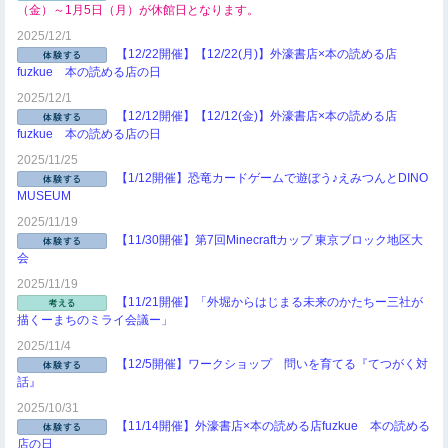
（金）～1月5日（月）が休館日となります。
2025/12/1
【12/22開催】【12/22(月)】外濠書店×本の読める店
fuzkue 本の読める店の日
2025/12/1
【12/12開催】【12/12(金)】外濠書店×本の読める店
fuzkue 本の読める店の日
2025/11/25
【1/12開催】恐竜カードゲームで遊ぼう♪えみつんとDINO
MUSEUM
2025/11/19
【11/30開催】第7回Minecraftカップ 東京ブロック地区大
会
2025/11/19
【11/21開催】「外堀からはじまる未来のかたちー三社が
描くーまちのミライ会議ー」
2025/11/4
【12/5開催】ワークショップ 問いを育てる『てつがく対
話』
2025/10/31
【11/14開催】外濠書店×本の読める店fuzkue 本の読める
店の日