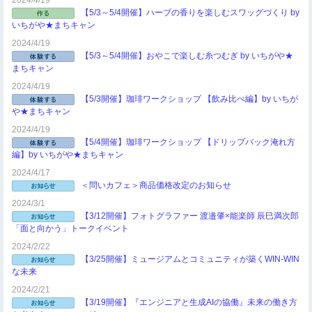
2024/4/19
【5/3～5/4開催】ハーブの香りを楽しむスワッグづくり by
いちがや★まちキャン
2024/4/19
【5/3～5/4開催】おやこで楽しむ糸つむぎ by いちがや★
まちキャン
2024/4/19
【5/3開催】珈琲ワークショップ 【飲み比べ編】by いちが
や★まちキャン
2024/4/19
【5/4開催】珈琲ワークショップ 【ドリップバック淹れ方
編】by いちがや★まちキャン
2024/4/17
＜問いカフェ＞商品価格改定のお知らせ
2024/3/1
【3/12開催】フォトグラファー 渡邉肇×能楽師 辰巳満次郎
「面と向かう」トークイベント
2024/2/22
【3/25開催】ミュージアムとコミュニティが築くWIN-WIN
な未来
2024/2/21
【3/19開催】『エンジニアと生成AIの協働』未来の働き方