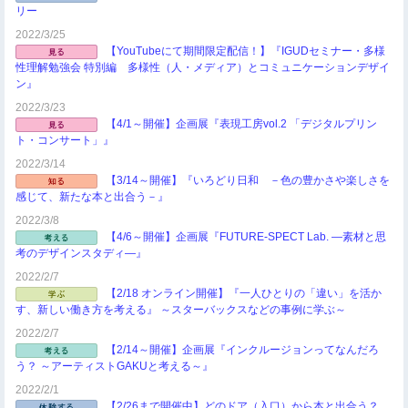
リー
2022/3/25
【YouTubeにて期間限定配信！】『IGUDセミナー・多様
性理解勉強会 特別編 多様性（人・メディア）とコミュニケーションデザイ
ン』
2022/3/23
【4/1～開催】企画展『表現工房vol.2 「デジタルプリン
ト・コンサート」』
2022/3/14
【3/14～開催】『いろどり日和 －色の豊かさや楽しさを
感じて、新たな本と出合う－』
2022/3/8
【4/6～開催】企画展『FUTURE-SPECT Lab. ―素材と思
考のデザインスタディ―』
2022/2/7
【2/18 オンライン開催】『一人ひとりの「違い」を活か
す、新しい働き方を考える』 ～スターバックスなどの事例に学ぶ～
2022/2/7
【2/14～開催】企画展『インクルージョンってなんだろ
う？ ～アーティストGAKUと考える～』
2022/2/1
【2/26まで開催中】どのドア（入口）から本と出合う？