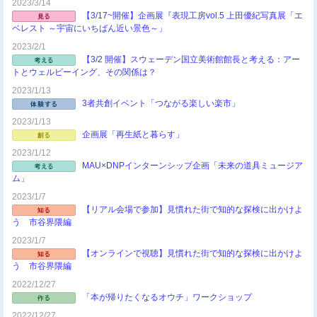
2023/3/14
【3/17~開催】企画展『表現工房vol.5 上田優紀写真展「エ
ベレスト ～宇宙にいちばん近い景色～」
2023/2/1
【3/2 開催】スウェーデン国立美術館館長と考える：アー
トとウェルビーイング、その関係は？
2023/1/13
3者共創イベント「つながる楽しい楽市」
2023/1/13
企画展「再生紙と暮らす」
2023/1/12
MAU×DNPインターンシップ企画「未来の道具ミュージア
ム」
2023/1/7
【リアル会場で参加】見慣れた街で知的な探検に出かけよ
う 市谷界隈編
2023/1/7
【オンラインで視聴】見慣れた街で知的な探検に出かけよ
う 市谷界隈編
2022/12/27
「本が帰りたくなるオウチ」ワークショップ
2022/12/27