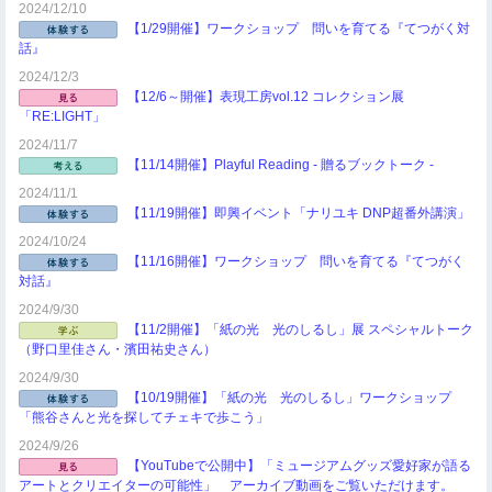
2024/12/10
【1/29開催】ワークショップ 問いを育てる『てつがく対
話』
2024/12/3
【12/6～開催】表現工房vol.12 コレクション展
「RE:LIGHT」
2024/11/7
【11/14開催】Playful Reading - 贈るブックトーク -
2024/11/1
【11/19開催】即興イベント「ナリユキ DNP超番外講演」
2024/10/24
【11/16開催】ワークショップ 問いを育てる『てつがく
対話』
2024/9/30
【11/2開催】「紙の光 光のしるし」展 スペシャルトーク
（野口里佳さん・濱田祐史さん）
2024/9/30
【10/19開催】「紙の光 光のしるし」ワークショップ
「熊谷さんと光を探してチェキで歩こう」
2024/9/26
【YouTubeで公開中】「ミュージアムグッズ愛好家が語る
アートとクリエイターの可能性」 アーカイブ動画をご覧いただけます。