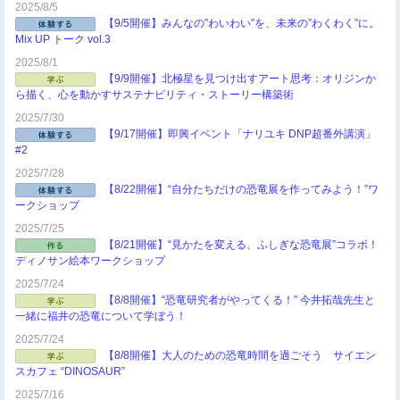
2025/8/5
【9/5開催】みんなの”わいわい”を、未来の”わくわく”に。
Mix UP トーク vol.3
2025/8/1
【9/9開催】北極星を見つけ出すアート思考：オリジンか
ら描く、心を動かすサステナビリティ・ストーリー構築術
2025/7/30
【9/17開催】即興イベント「ナリユキ DNP超番外講演」
#2
2025/7/28
【8/22開催】“自分たちだけの恐竜展を作ってみよう！”ワ
ークショップ
2025/7/25
【8/21開催】“見かたを変える、ふしぎな恐竜展”コラボ！
ディノサン絵本ワークショップ
2025/7/24
【8/8開催】“恐竜研究者がやってくる！” 今井拓哉先生と
一緒に福井の恐竜について学ぼう！
2025/7/24
【8/8開催】大人のための恐竜時間を過ごそう サイエン
スカフェ “DINOSAUR”
2025/7/16