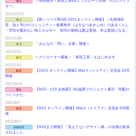
＜期間展示＞表現工房vol.1 プロローグ企画「5人のマイス
ター」
2021/10/15
【新シリーズ第3回 10/21オンライン開催】＜丸善雄松
堂 知と学びのコミュニティ＞春夏秋冬（はるなつあきふゆ）のあるくらし
「空気を暖めない熱エネルギー 現代の屋根は夏は受熱、冬は遮熱になる」
2021/10/8
『みんなの「問い」文庫』開催！
2021/10/1
＼クリエーター募集／「表現工房」をはじめます
2021/10/1
【10/11 オンライン開催】May ii（メイアイ）交流会 10月
開催
2021/9/16
【9/22～1/15 企画展】3社協業プロジェクト展示「気配の
つくりかた」
2021/9/2
【9/10 オンライン開催】May ii（メイアイ）交流会 9月開
催
2021/8/27
【9/16まで開催】『見えてないデザイン展』の会期が延長
されました