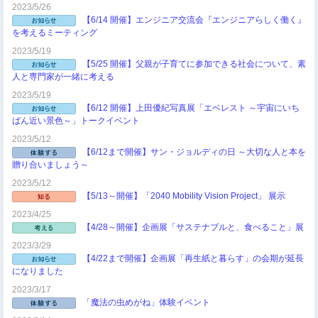
2023/5/26
【6/14 開催】エンジニア交流会『エンジニアらしく働く』
を考えるミーティング
2023/5/19
【5/25 開催】父親が子育てに参加できる社会について、素
人と専門家が一緒に考える
2023/5/19
【6/12 開催】上田優紀写真展「エベレスト ～宇宙にいち
ばん近い景色～」トークイベント
2023/5/12
【6/12まで開催】サン・ジョルディの日 ～大切な人と本を
贈り合いましょう～
2023/5/12
【5/13～開催】「2040 Mobility Vision Project」 展示
2023/4/25
【4/28～開催】企画展「サステナブルと、食べること」展
2023/3/29
【4/22まで開催】企画展「再生紙と暮らす」の会期が延長
になりました
2023/3/17
「魔法の虫めがね」体験イベント