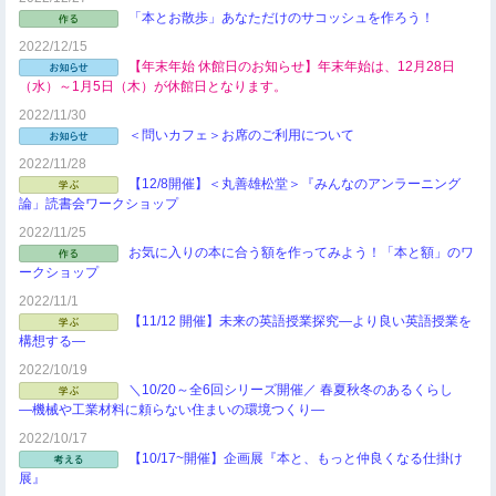
「本とお散歩」あなただけのサコッシュを作ろう！
2022/12/15
【年末年始 休館日のお知らせ】年末年始は、12月28日
（水）～1月5日（木）が休館日となります。
2022/11/30
＜問いカフェ＞お席のご利用について
2022/11/28
【12/8開催】＜丸善雄松堂＞『みんなのアンラーニング
論」読書会ワークショップ
2022/11/25
お気に入りの本に合う額を作ってみよう！「本と額」のワ
ークショップ
2022/11/1
【11/12 開催】未来の英語授業探究―より良い英語授業を
構想する―
2022/10/19
＼10/20～全6回シリーズ開催／ 春夏秋冬のあるくらし
―機械や工業材料に頼らない住まいの環境つくり―
2022/10/17
【10/17~開催】企画展『本と、もっと仲良くなる仕掛け
展』