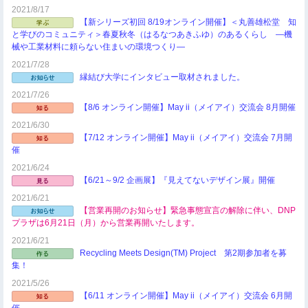
2021/8/17
【新シリーズ初回 8/19オンライン開催】＜丸善雄松堂 知
と学びのコミュニティ＞春夏秋冬（はるなつあきふゆ）のあるくらし ―機
械や工業材料に頼らない住まいの環境つくり―
2021/7/28
縁結び大学にインタビュー取材されました。
2021/7/26
【8/6 オンライン開催】May ii（メイアイ）交流会 8月開催
2021/6/30
【7/12 オンライン開催】May ii（メイアイ）交流会 7月開
催
2021/6/24
【6/21～9/2 企画展】『見えてないデザイン展』開催
2021/6/21
【営業再開のお知らせ】緊急事態宣言の解除に伴い、DNP
プラザは6月21日（月）から営業再開いたします。
2021/6/21
Recycling Meets Design(TM) Project 第2期参加者を募
集！
2021/5/26
【6/11 オンライン開催】May ii（メイアイ）交流会 6月開