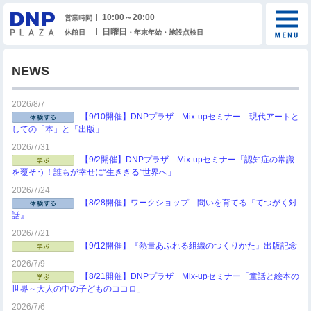
10:00～20:00
営業時間
日曜日
休館日
・年末年始・施設点検日
NEWS
2026/8/7
【9/10開催】DNPプラザ Mix-upセミナー 現代アートと
しての「本」と「出版」
2026/7/31
【9/2開催】DNPプラザ Mix-upセミナー「認知症の常識
を覆そう！誰もが幸せに“生ききる”世界へ」
2026/7/24
【8/28開催】ワークショップ 問いを育てる『てつがく対
話』
2026/7/21
【9/12開催】『熱量あふれる組織のつくりかた』出版記念
2026/7/9
【8/21開催】DNPプラザ Mix-upセミナー「童話と絵本の
世界～大人の中の子どものココロ」
2026/7/6