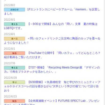
2022/8/2
1Fエントランスにベビーケアルーム「mamaro」を設置し
ました
2022/8/1
【～9/30まで開催】みんなの「問い」文庫 夏の特集は
LGBTQ+です。
2022/8/1
＜問いカフェ＞ドリンクご注文時に陶器のカップを選べる
ようになりました！
2022/8/1
【YouTubeで公開中】「問いカフェ」ってどんなところ？
紹介動画をご覧いただけます。
2022/7/6
【7/27~開催】「Recycling Meets Design展 『デザインの
力』で再生プラスチックを活かしたい。」
2022/6/28
【6/30開催】＜丸善雄松堂 知と学びのコミュニティ＞フ
ォルケホイスコーレの話を聴きながら“大学という学びの場”について語り合
おう
2022/6/23
【企画展連動イベント】FUTURE-SPECT Lab．プレゼン