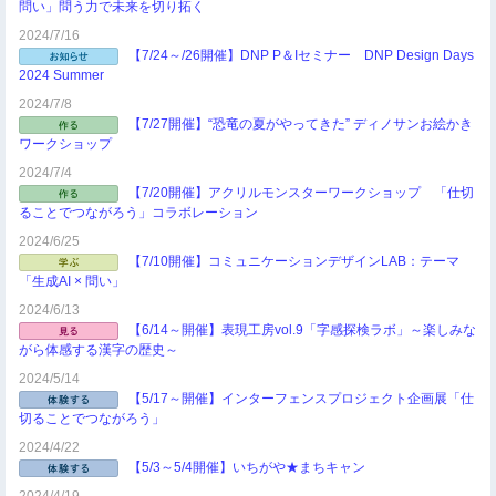
問い」問う力で未来を切り拓く
2024/7/16
【7/24～/26開催】DNP P＆Iセミナー DNP Design Days
2024 Summer
2024/7/8
【7/27開催】“恐竜の夏がやってきた” ディノサンお絵かき
ワークショップ
2024/7/4
【7/20開催】アクリルモンスターワークショップ 「仕切
ることでつながろう」コラボレーション
2024/6/25
【7/10開催】コミュニケーションデザインLAB：テーマ
「生成AI × 問い」
2024/6/13
【6/14～開催】表現工房vol.9「字感探検ラボ」～楽しみな
がら体感する漢字の歴史～
2024/5/14
【5/17～開催】インターフェンスプロジェクト企画展「仕
切ることでつながろう」
2024/4/22
【5/3～5/4開催】いちがや★まちキャン