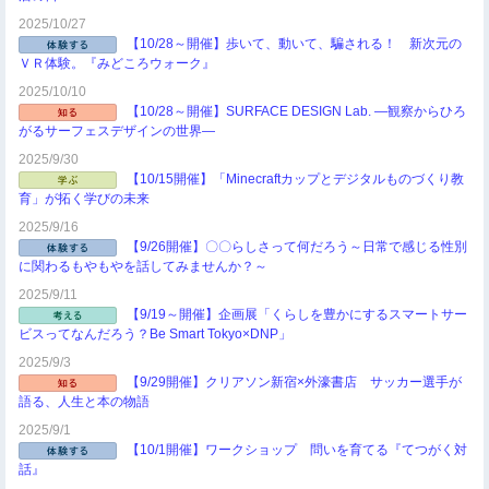
2025/10/27
【10/28～開催】歩いて、動いて、騙される！ 新次元の
ＶＲ体験。『みどころウォーク』
2025/10/10
【10/28～開催】SURFACE DESIGN Lab. ―観察からひろ
がるサーフェスデザインの世界―
2025/9/30
【10/15開催】「Minecraftカップとデジタルものづくり教
育」が拓く学びの未来
2025/9/16
【9/26開催】〇〇らしさって何だろう～日常で感じる性別
に関わるもやもやを話してみませんか？～
2025/9/11
【9/19～開催】企画展「くらしを豊かにするスマートサー
ビスってなんだろう？Be Smart Tokyo×DNP」
2025/9/3
【9/29開催】クリアソン新宿×外濠書店 サッカー選手が
語る、人生と本の物語
2025/9/1
【10/1開催】ワークショップ 問いを育てる『てつがく対
話』