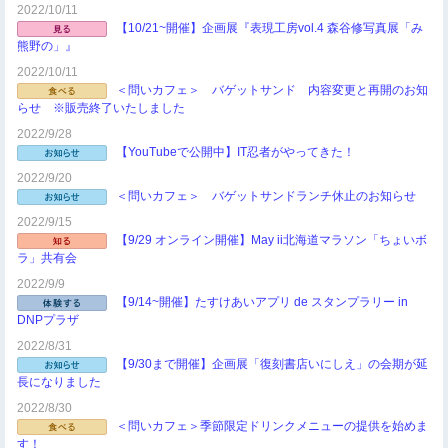
2022/10/11
【10/21~開催】企画展『表現工房vol.4 森谷修写真展「み
熊野の」』
2022/10/11
＜問いカフェ＞ バゲットサンド 内容変更と再開のお知
らせ ※販売終了いたしました
2022/9/28
【YouTubeで公開中】IT忍者がやってきた！
2022/9/20
＜問いカフェ＞ バゲットサンドランチ休止のお知らせ
2022/9/15
【9/29 オンライン開催】May ii北海道マラソン「ちょいボ
ラ」共有会
2022/9/9
【9/14~開催】たすけあいアプリ de スタンプラリー in
DNPプラザ
2022/8/31
【9/30まで開催】企画展「復刻書店いにしえ」の会期が延
長になりました
2022/8/30
＜問いカフェ＞季節限定ドリンクメニューの提供を始めま
す！