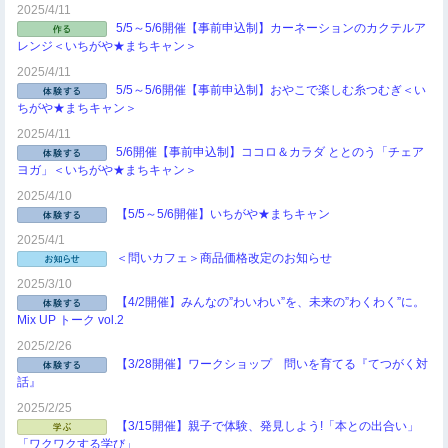
2025/4/11
5/5～5/6開催【事前申込制】カーネーションのカクテルア
レンジ＜いちがや★まちキャン＞
2025/4/11
5/5～5/6開催【事前申込制】おやこで楽しむ糸つむぎ＜い
ちがや★まちキャン＞
2025/4/11
5/6開催【事前申込制】ココロ＆カラダ ととのう「チェア
ヨガ」＜いちがや★まちキャン＞
2025/4/10
【5/5～5/6開催】いちがや★まちキャン
2025/4/1
＜問いカフェ＞商品価格改定のお知らせ
2025/3/10
【4/2開催】みんなの”わいわい”を、未来の”わくわく”に。
Mix UP トーク vol.2
2025/2/26
【3/28開催】ワークショップ 問いを育てる『てつがく対
話』
2025/2/25
【3/15開催】親子で体験、発見しよう!「本との出合い」
「ワクワクする学び」