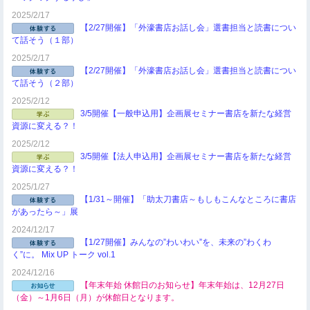
2025/2/17
【2/27開催】「外濠書店お話し会」選書担当と読書につい
て話そう（１部）
2025/2/17
【2/27開催】「外濠書店お話し会」選書担当と読書につい
て話そう（２部）
2025/2/12
3/5開催【一般申込用】企画展セミナー書店を新たな経営
資源に変える？！
2025/2/12
3/5開催【法人申込用】企画展セミナー書店を新たな経営
資源に変える？！
2025/1/27
【1/31～開催】「助太刀書店～もしもこんなところに書店
があったら～」展
2024/12/17
【1/27開催】みんなの”わいわい”を、未来の”わくわ
く”に。 Mix UP トーク vol.1
2024/12/16
【年末年始 休館日のお知らせ】年末年始は、12月27日
（金）～1月6日（月）が休館日となります。