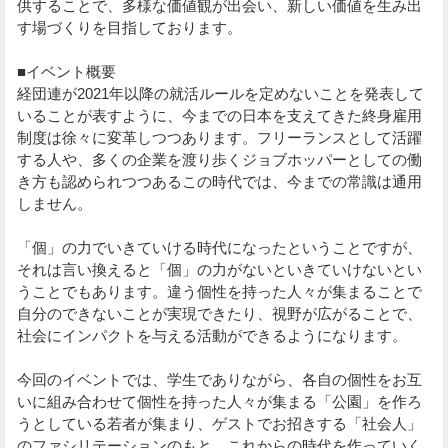
供することで、多様な価値観が出会い、新しい価値を生み出
す場づくりを目指しております。
■イベント概要
経団連が2021年以降の就活ルールを定めないことを発表して
いることが表すように、今までの日本を支えてきた終身雇用
制度は徐々に変革しつつあります。フリーランスとして活躍
する人や、多くの企業を渡り歩くジョブホッパーとしての働
き方も認められつつあるこの時代では、今までの常識は通用
しません。
「個」の力でいきていける時代になったということですが、
それは言い換えると「個」の力がないといきていけないとい
うことでもあります。違う個性を持った人々が集まることで
自分のできないことが実現できたり、視野が広がることで、
社会にインパクトを与える活動ができるようになります。
今回のイベントでは、学生でありながら、各自の個性をお互
いに組み合わせて個性を持った人々が集まる「公園」を作ろ
うとしている若者が集まり、ゲストでお招きする「社会人」
のファシリテーションのもと、これからの時代を作っていく