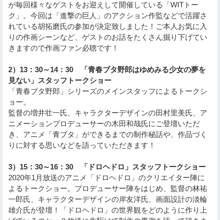
が毎回様々なゲストをお迎えして開催している「WITトー
ク」。今回は「進撃の巨人」のアクション作監などで活躍さ
れている胡拓磨氏の参加が決定致しました！ご本人お気に入
りの作画シーンなど、ゲストのお話をたくさん掘り下げてい
きますので作画ファン必聴です！
2）13：30～14：30 「青春ブタ野郎はゆめみる少女の夢を
見ない」スタッフトークショー
「青春ブタ野郎」シリーズのメインスタッフによるトークシ
ョー。
監督の増井壮一氏、キャラクターデザインの田村里美氏、ア
ニメーションプロデューサーの木田和哉氏にご登壇いただ
き、アニメ「青ブタ」ができるまでの制作秘話や、作品づく
りに対する思いなどを語っていただきます！
3）15：30～16：30 「ドロヘドロ」スタッフトークショー
2020年1月放送のアニメ「ドロヘドロ」のクリエイター陣に
よるトークショー。プロデューサー陣をはじめ、監督の林祐
一郎氏、キャラクターデザインの岸友洋氏、画面設計の淡輪
雄介氏が登壇！「ドロヘドロ」の世界観をどのように作り上