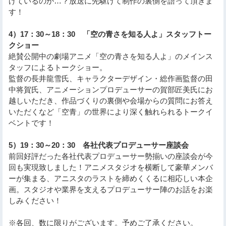
げているのか…？放送に先駆けて制作の裏側を語って頂きま
す！
4）17：30～18：30 「空の青さを知る人よ」スタッフトー
クショー
絶賛公開中の劇場アニメ「空の青さを知る人よ」のメインス
タッフによるトークショー。
監督の長井龍雪氏、キャラクターデザイン・総作画監督の田
中将賀氏、アニメーションプロデューサーの賀部匠美氏にお
越しいただき、作品づくりの裏側や会場からの質問にお答え
いただくなど「空青」の世界により深く触れられるトークイ
ベントです！
5）19：30～20：30 各社代表プロデューサー座談会
前回好評だった各社代表プロデューサー勢揃いの座談会が今
回も実現致しました！アニメスタジオを横断して豪華メンバ
ーが集まる、アニスタのラストを締めくくるに相応しい本企
画。スタジオや業界を支えるプロデューサー陣のお話をお楽
しみください！
※各回、数に限りがございます。予めご了承ください。