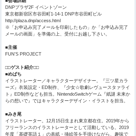
■会場詳細
DNPプラザ2F イベントゾーン
東京都新宿区市谷田町1-14-1 DNP市谷田町ビル
http://plaza.dnp/access.html
※「お申込み完了メールを印刷したもの」か「お申込み完了
メールの画面」を準備の上、受付にお越し下さい。
■主催
FUN'S PROJECT
□□ゲスト紹介□□
■めばち
イラストレーター／キャラクターデザイナー。『三ツ星カラ
ーズ』衣装設定・ED制作、『少女☆歌劇レヴュースタァライ
ト』ED制作なども担当。NintendoSwitchゲーム『紙謎 未来か
らの想いで』ではキャラクターデザイン・イラストを担当。
■みき尾
イラストレーター。12月15日生まれ東京都在住。2019年から
フリーランスのイラストレーターとして活動している。2019
年度「基礎英語１」の表紙・挿絵等を手掛けながら、趣味で