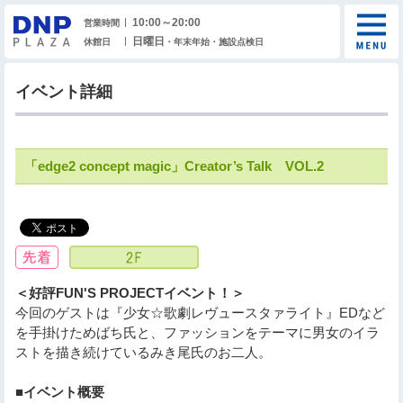
10:00～20:00
営業時間
日曜日
休館日
・年末年始・施設点検日
イベント詳細
「edge2 concept magic」Creator’s Talk VOL.2
＜好評FUN'S PROJECTイベント！＞
今回のゲストは『少女☆歌劇レヴュースタァライト』EDなど
を手掛けためばち氏と、ファッションをテーマに男女のイラ
ストを描き続けているみき尾氏のお二人。
■イベント概要