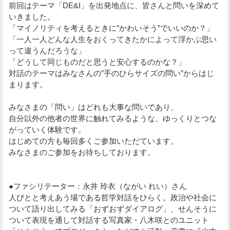
前回はテーマ「DE&I」を出発地点に、皆さんと問いを深めて
いきました。
「マイノリティを考えるときに”かわいそう”でいいのか？」
「一人一人どんな人生をおくってきたかによって浮かぶ思い
って違うんだろうな」
「どうして同じものだと思うと安心するのかな？」
対話のテーマはみなさんの”手のひらサイズの問い”からはじ
まります。
みなさまの「問い」はどれも大事な問いであり、
自分以外の他者の世界に触れてみるような、ゆっくりとつな
がっていく体験です。
はじめての方も毎回多くご参加いただています。
みなさまのご参加をお待ちしております。
●ファシリテーター：永井 玲衣（ながい れい）さん
人びとと考えあう場である哲学対話をひらく。政治や社会に
ついて語り出してみる「おずおずダイアログ」、せんそうに
ついて表現を通して対話する写真家・八木咲とのユニット