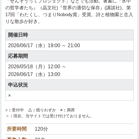
「せんそうってプロジェクト」などでも活動。著書に『水中
の哲学者たち』（晶文社)『世界の適切な保存』(講談社)。第
17回「わたくし、つまりNobody賞」受賞。詩と植物園と念入
りな散歩が好き。
開催日時
2026/06/17（水）19:00 ～ 21:00
応募期間
2026/05/18（月）12:00 ～
2026/06/17（水）13:00
申込状況
×
○：
受付中
△：
残りわずか
×：
満席
－：
現在、当サイトでは受け付けておりません。
所要時間
120分