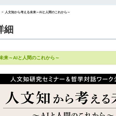
>
人文知から考える未来～AIと人間のこれから～
詳細
未来～AIと人間のこれから～