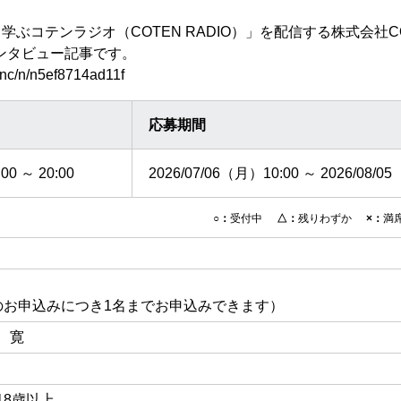
白く学ぶコテンラジオ（COTEN RADIO）」を配信する株式会社
ンタビュー記事です。
_inc/n/n5ef8714ad11f
応募期間
00 ～ 20:00
2026/07/06（月）10:00 ～
2026/08/0
○：
受付中
△：
残りわずか
×：
満
のお申込みにつき1名までお申込みできます）
 寛
18歳以上