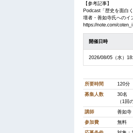
【参考記事】
Podcast「歴史を面
壇者・善如寺氏へのイ
https://note.com/coten
開催日時
2026/08/05（水）18:
所要時間
120分
募集人数
30名
（1回
講師
善如寺
参加費
無料
応募条件
対象：